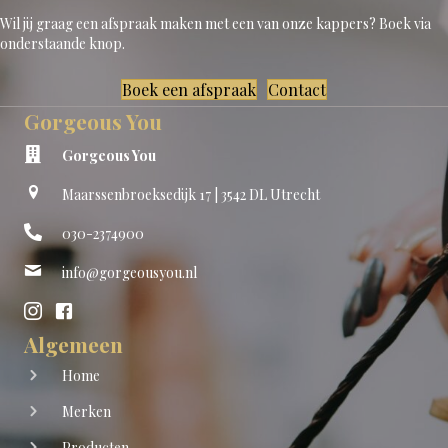
Wil jij graag een afspraak maken met een van onze kappers? Boek via
onderstaande knop.
Boek een afspraak
Contact
Gorgeous You
Gorgeous You
Maarssenbroeksedijk 17 | 3542 DL Utrecht
030-2374900
info@gorgeousyou.nl
Algemeen
Home
Merken
Producten