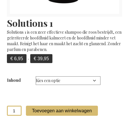
Solutions 1
Solutions 1 is een zeer effectieve shampoo die roos bestrijdt, een
geïrriteerde hoofdhuid kalmeert en de hoofdhuid minder vet
maakt. Reinigt het haar en maakt het zacht en glanzend. Zonder
parfum en parabenen.
Prijsklasse:
€
6,95
€
39,95
-
€ 6,95
tot
€ 39,95
Inhoud
Solutions
Toevoegen aan winkelwagen
1
aantal