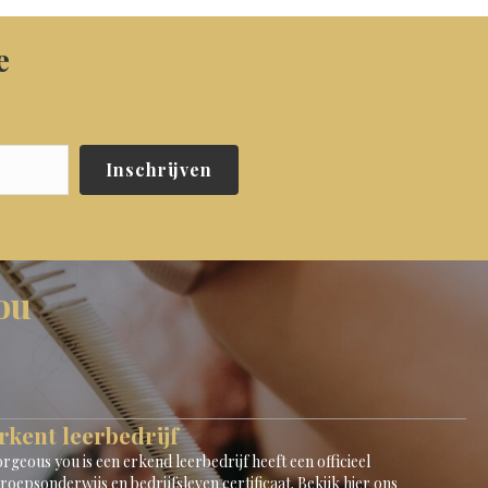
e
Inschrijven
ou
rkent leerbedrijf
rgeous you is een erkend leerbedrijf heeft een officieel
roepsonderwijs en bedrijfsleven certificaat.
Bekijk hier ons