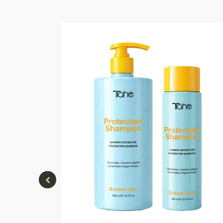
ro-Oil
solar