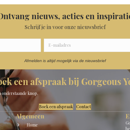
Ontvang nieuws, acties en inspirati
Schrijf je in voor onze nieuwsbrief
Afmelden is altijd mogelijk via de nieuwsbrief
oek een afspraak bij Gorgeous Y
ia onderstaande knop.
Boek een afspraak
Contact
Algemeen
E
Go
Home
be