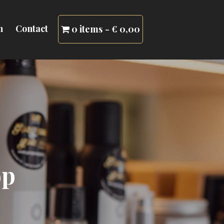
n
Contact
0 items
€ 0,00
op