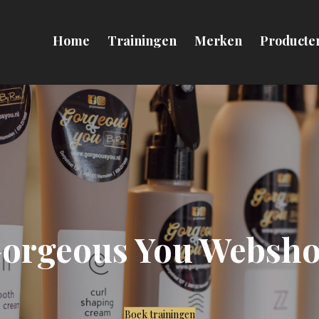
Home
Trainingen
Merken
Producte
orgeous You Websh
Boek trainingen