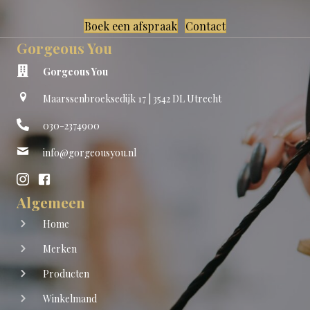
Boek een afspraak
Contact
Gorgeous You
Gorgeous You
Maarssenbroeksedijk 17 | 3542 DL Utrecht
030-2374900
info@gorgeousyou.nl
Algemeen
Home
Merken
Producten
Winkelmand