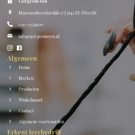
Gorgeous You
Maarssenbroeksedijk 17 | 3542 DL Utrecht
030-2374900
info@gorgeousyou.nl
Algemeen
Home
Merken
Producten
Winkelmand
Contact
Algemene voorwaarden
Erkent leerbedrijf