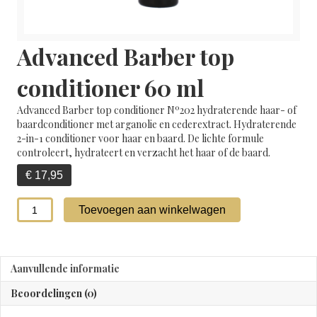
Advanced Barber top
conditioner 60 ml
Advanced Barber top conditioner Nº202 hydraterende haar- of
baardconditioner met arganolie en cederextract. Hydraterende
2-in-1 conditioner voor haar en baard. De lichte formule
controleert, hydrateert en verzacht het haar of de baard.
€
17,95
Advanced
Toevoegen aan winkelwagen
Barber
top
conditioner
60
Aanvullende informatie
ml
aantal
Beoordelingen (0)