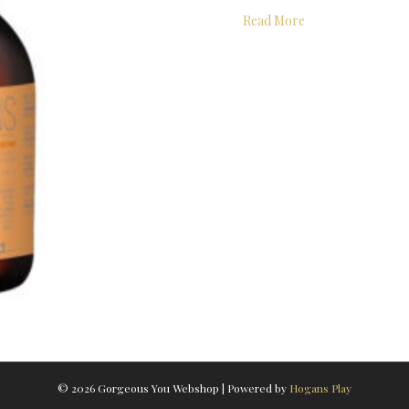
about Solutions 6
Read More
© 2026 Gorgeous You Webshop
|
Powered by
Hogans Play