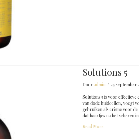
Solutions 5
Door
admin
/
24 september 
Solutions 5 is voor effectiev
van dode huidcellen, voegt vo
gebruiken als crème voor de
dat haartjes na het scheren i
about Solutions 5
Read More