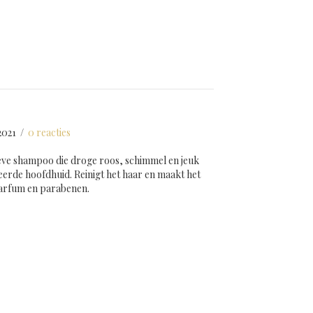
2021
/
0 reacties
tieve shampoo die droge roos, schimmel en jeuk
teerde hoofdhuid. Reinigt het haar en maakt het
parfum en parabenen.