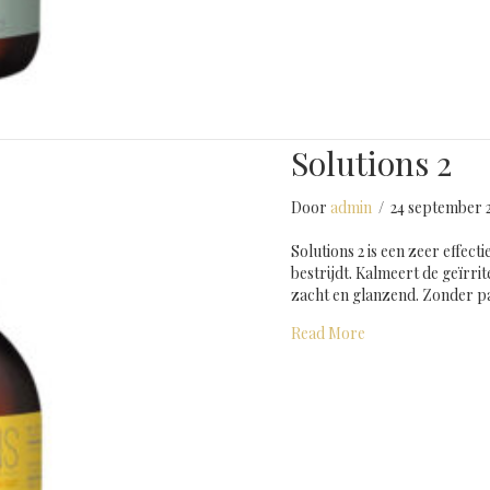
Solutions 2
Door
admin
/
24 september 
Solutions 2 is een zeer effec
bestrijdt. Kalmeert de geïrri
zacht en glanzend. Zonder 
about Solutions 2
Read More