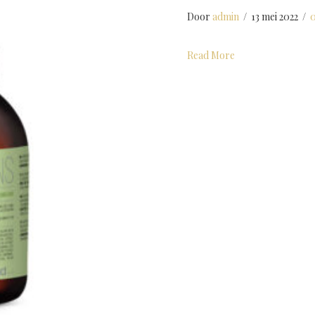
Door
admin
/
13 mei 2022
/
0
about Solutions 7.2
Read More