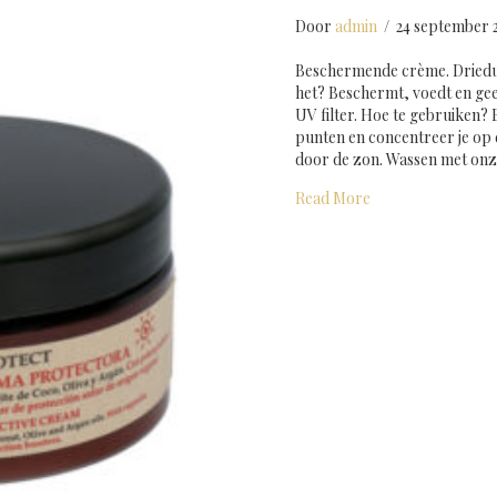
Door
admin
/
24 september 
Beschermende crème. Driedub
het? Beschermt, voedt en geef
UV filter. Hoe te gebruiken?
punten en concentreer je op 
door de zon. Wassen met on
about 3 protector
Read More