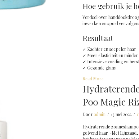
Hoe gebruik je h
Verdeel over handdoekdroog h
inwerken en spoel vervolgens
Resultaat
✓ Zachter en soepeler haar
✓ Meer elasticiteit en minde
✓ Intensieve voeding en hers
✓ Gezonde glans
about Beschermin
Read More
Hydraterend
Poo Magic Ri
Door
admin
/
13 mei 2022
/
0
Hydraterende zonneshampoo 
golvend haar. -Met Lijnzaad,