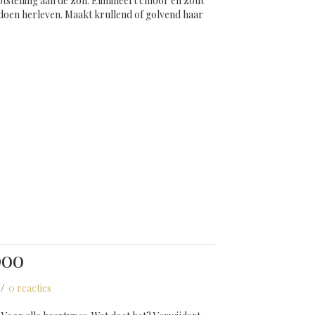
tstelling aan de zon. Elimineert chloor en zout
 doen herleven. Maakt krullend of golvend haar
de Zonneshampoo Low Poo Magic Rizos Solar
poo
/
0 reacties