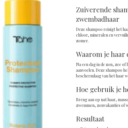
Zuiverende sham
zwembadhaar
Deze shampoo reinigt het haa
chloor, mineralen en vervuili
zomer.
Waarom je haar d
Na een dag in de zon, zee of
aanvoelen. Deze shampoo help
beschermlaag van het haar w
Hoe gebruik je h
Breng aan op nat haar, masse
zwemmen, zonvakanties of wan
Resultaat