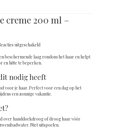
e creme 200 ml –
voor
Reacties uitgeschakeld
Beschermende
creme
en beschermende laag rondom het haar en helpt
200
r en hitte te beperken.
ml
–
it nodig heeft
Sunlijn
d voor je haar. Perfect voor een dag op het
ijdens een zonnige vakantie.
et?
eid over handdoekdroog of droog haar vóór
f zwembadwater. Niet uitspoelen.