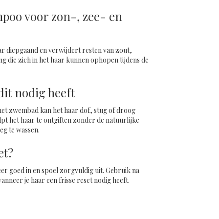
Beschermende
Shampoo
poo voor zon-, zee- en
300
ml
–
r diepgaand en verwijdert resten van zout,
Sunlijn
ng die zich in het haar kunnen ophopen tijdens de
it nodig heeft
 het zwembad kan het haar dof, stug of droog
t het haar te ontgiften zonder de natuurlijke
eg te wassen.
et?
er goed in en spoel zorgvuldig uit. Gebruik na
neer je haar een frisse reset nodig heeft.