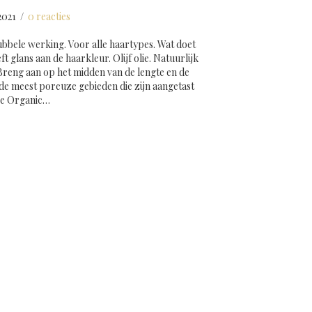
2021
/
0 reacties
bele werking. Voor alle haartypes. Wat doet
t glans aan de haarkleur. Olijf olie. Natuurlijk
 Breng aan op het midden van de lengte en de
de meest poreuze gebieden die zijn aangetast
ze Organic…
 voor zon 300 ml