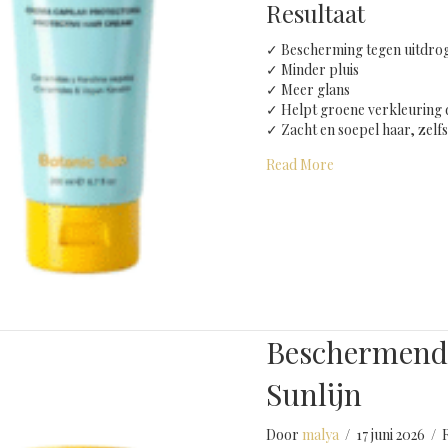
Resultaat
✓ Bescherming tegen uitdro
✓ Minder pluis
✓ Meer glans
✓ Helpt groene verkleurin
✓ Zacht en soepel haar, zelf
about Beschermen
Read More
Beschermend
Sunlijn
Door
malya
/
17 juni 2026
/