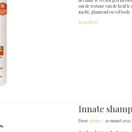
het haar te verzorgen na bloo
om de textuur van de krul te
zacht, glanzend en vol body.
about Hydrateren
Read More
Innate sham
Door
admin
/
30 maart 2022