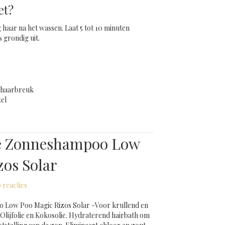
et?
aar na het wassen. Laat 5 tot 10 minuten
 grondig uit.
r haarbreuk
tel
gsmasker – Sunlijn
e Zonneshampoo Low
zos Solar
 reacties
Low Poo Magic Rizos Solar -Voor krullend en
 Olijfolie en Kokosolie. Hydraterend hairbath om