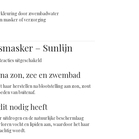
erkleuring door zwembadwater
en masker of verzorging
de Shampoo 300 ml – Sunlijn
masker – Sunlijn
voor
Reacties uitgeschakeld
Beschermingsmasker
–
l na zon, zee en zwembad
Sunlijn
t haar herstellen na blootstelling aan zon, zout
oeden van buitenaf.
it nodig heeft
r uitdrogen en de natuurlijke beschermlaag
erloren vocht en lipiden aan, waardoor het haar
achtig wordt.