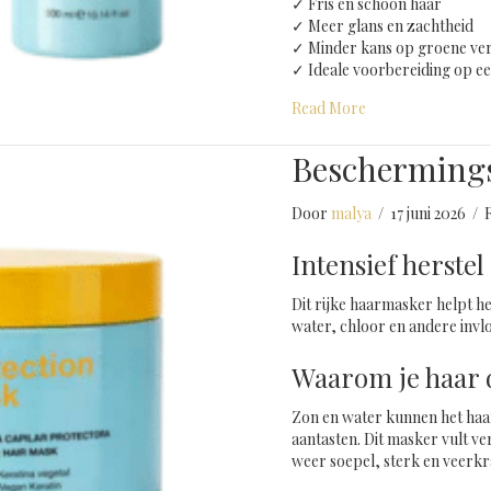
✓ Fris en schoon haar
✓ Meer glans en zachtheid
✓ Minder kans op groene v
✓ Ideale voorbereiding op e
about Beschermen
Read More
Beschermings
Door
malya
/
17 juni 2026
/
Intensief herste
Dit rijke haarmasker helpt he
water, chloor en andere invl
Waarom je haar d
Zon en water kunnen het haa
aantasten. Dit masker vult v
weer soepel, sterk en veerkr