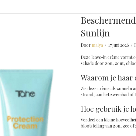
Beschermend
Sunlijn
Door
malya
/
17 juni 2026
/
Deze leave-in crème vormt e
schade door zon, zout, chloo
Waarom je haar d
Zie deze crème als zonnebran
strand, aan het zwembad of t
Hoe gebruik je h
Verdeel een kleine hoeveelh
blootstelling aan zon, zee o