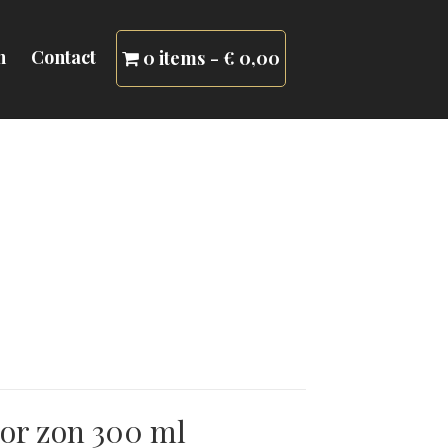
n
Contact
0 items
€ 0,00
oor zon 300 ml