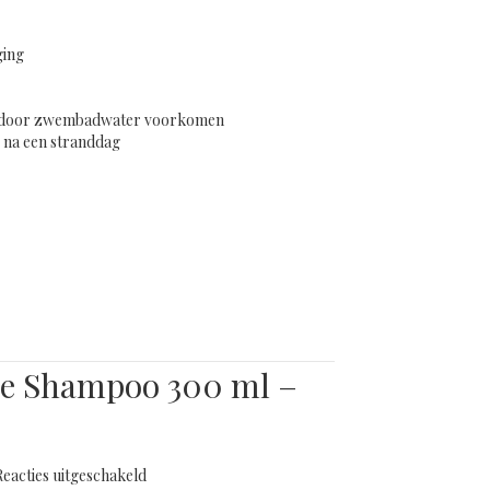
ging
g door zwembadwater voorkomen
s na een stranddag
de creme 200 ml – Sunlijn
e Shampoo 300 ml –
voor
Reacties uitgeschakeld