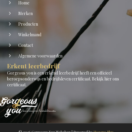
Home
Merken
Producten
Winkelmand
Contact
Algemene voorwaarden
Erkent leerbedrijf
Gorgeous you is een erkend leerbedrijf heeft een officieel
beroepsonderwijs en bedrijfsleven certificaat.
Bekijk hier ons
certificaat
.
© 2026 Gorgeous You Webshop
|
Powered by
Hogans Play