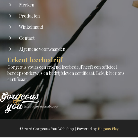
Merken
Producten
Winkelmand
Contact
Algemene voorwaarden
Erkent leerbedrijf
Gorgeous you is een erkend leerbedrijf heeft een officieel
beroepsonderwijs en bedrijfsleven certificaat.
Bekijk hier ons
certificaat
.
© 2026 Gorgeous You Webshop
|
Powered by
Hogans Play