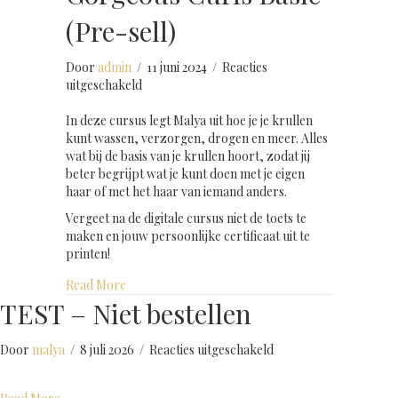
(Pre-sell)
Door
admin
/
11 juni 2024
/
Reacties
voor
uitgeschakeld
Gorgeous
Curls
In deze cursus legt Malya uit hoe je je krullen
Basic
kunt wassen, verzorgen, drogen en meer. Alles
(Pre-
wat bij de basis van je krullen hoort, zodat jij
sell)
beter begrijpt wat je kunt doen met je eigen
haar of met het haar van iemand anders.
Vergeet na de digitale cursus niet de toets te
maken en jouw persoonlijke certificaat uit te
printen!
about Gorgeous Curls Basic (Pre-sell)
Read More
TEST – Niet bestellen
voor
Door
malya
/
8 juli 2026
/
Reacties uitgeschakeld
TEST
–
about TEST – Niet bestellen