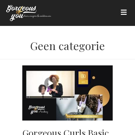
Me
Geen categorie
Gorgeous Curls Basic