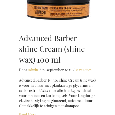
Advanced Barber
shine Cream (shine
wax) 100 ml
Door
admin
/
24 september 2021
/
0 reacties
Advanced Barber Nº 301 shine Cream (sine wax)
is voor het haar met plantaardige glycerine en
ceder extract Wax voor alle haartypes. Ideaal
voor medium en korte kapsels. Voor langdurige
elastische styling en glanzend, universeel haar
Gemakkelijk te reinigen met shampoo.
about Advanced Barber shine Cream (shine wax) 
Read More