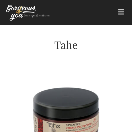
Me
Tahe