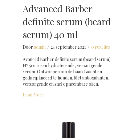
Advanced Barber
definite serum (beard
serum) 40 ml
Door
admin
/
24 september 2021
/
0 reacties
Avanced Barber definite serum (beard serum)
Nº 501 is een hydraterende, verzorgende
serum. Ontworpen om de baard zacht en
gedisciplineerd te houden. Met antioxidanten,
verzorgende en snel opneembare oliën.
about Advanced Barber definite serum (beard se
Read More