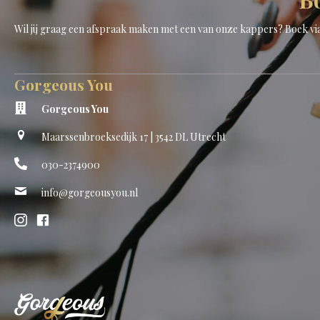
Wil jij graag een afspraak maken met een van onze kappers? Boek v
Gorgeous You
Gorgeous You
Maarssenbroeksedijk 17 | 3542 DL Utrecht
030-2374900
info@gorgeousyou.nl