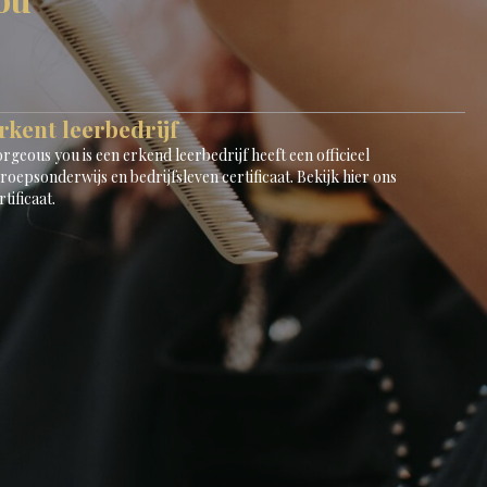
rkent leerbedrijf
rgeous you is een erkend leerbedrijf heeft een officieel
roepsonderwijs en bedrijfsleven certificaat.
Bekijk hier ons
rtificaat
.