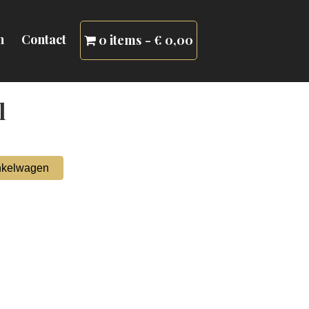
n
Contact
0 items
€ 0,00
l
nkelwagen