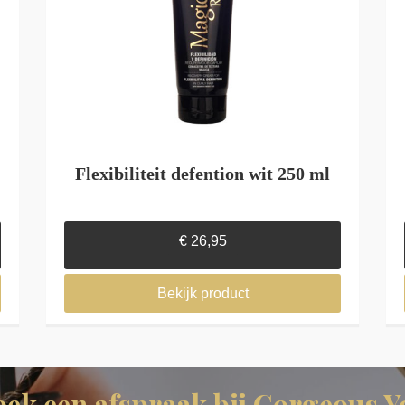
Flexibiliteit defention wit 250 ml
€
26,95
Bekijk product
oek een afspraak bij Gorgeous Y