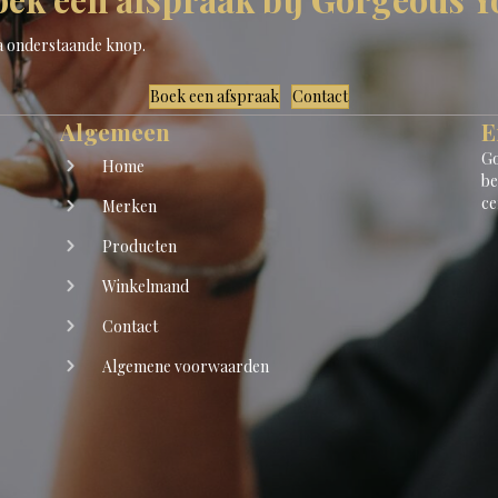
ia onderstaande knop.
Boek een afspraak
Contact
Algemeen
E
Go
Home
be
ce
Merken
Producten
Winkelmand
Contact
Algemene voorwaarden