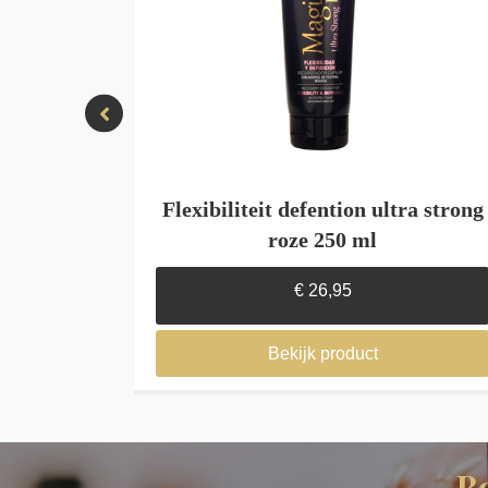
ml
Flexibiliteit defention ultra strong
roze 250 ml
€
26,95
Bekijk product
B