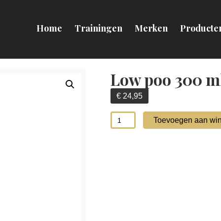
Home
Trainingen
Merken
Producte
Low poo 300 m
€
24,95
Low
Toevoegen aan wi
poo
300
ml
aantal