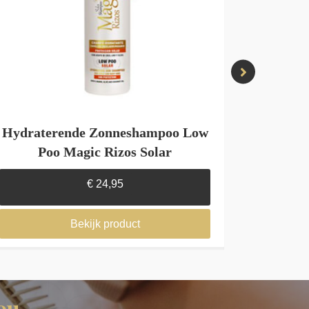
Hydraterende Zonneshampoo Low
Magic 
Poo Magic Rizos Solar
€
24,95
Bekijk product
ou